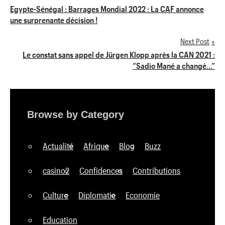
Navigation
Egypte-Sénégal : Barrages Mondial 2022 : La CAF annonce
une surprenante décision !
de
Next Post
l’article
Le constat sans appel de Jürgen Klopp après la CAN 2021 :
“Sadio Mané a changé…”
Browse by Category
Actualité
Afrique
Blog
Buzz
casino2
Confidences
Contributions
Culture
Diplomatie
Economie
Education