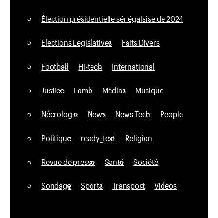
Élection présidentielle sénégalaise de 2024
Elections Legislatives
Faits Divers
Football
Hi-tech
International
Justice
Lamb
Médias
Musique
Nécrologie
News
News Tech
People
Politique
ready_text
Religion
Revue de presse
Santé
Société
Sondage
Sports
Transport
Vidéos