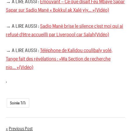
→ A LIRE AUSSI :
Emouvant – Ce que disait Feu Mbaye Sapar
Sapar sur Sadio Mané « Bokkul ak Xalé yiy… »(Vidéo)
→ A LIRE AUSSI :
Sadio Manè brise le silence c’est moi qui ai
refusé d’être accueilli par Liverpool car Salah(Vidéo)
→ A LIRE AUSSI :
Téléphone de Kalidou coulibaly volé,
Tange fait des révélations : »Wa Section de recherche
nio… »(Vidéo)
'
Soirée TiTi
Previous Post