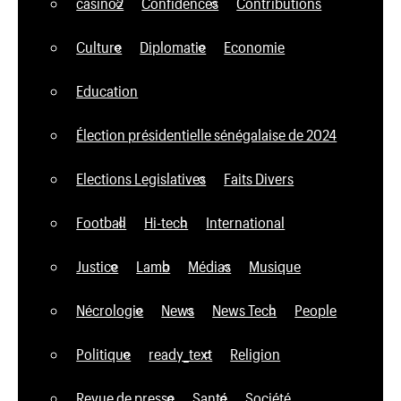
casino2
Confidences
Contributions
Culture
Diplomatie
Economie
Education
Élection présidentielle sénégalaise de 2024
Elections Legislatives
Faits Divers
Football
Hi-tech
International
Justice
Lamb
Médias
Musique
Nécrologie
News
News Tech
People
Politique
ready_text
Religion
Revue de presse
Santé
Société