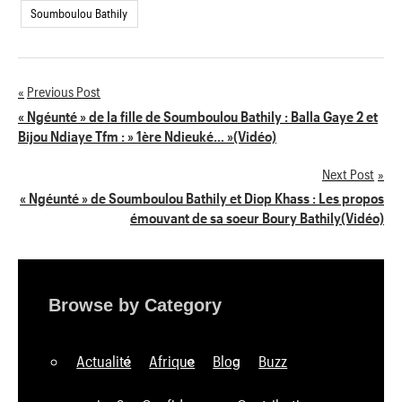
Soumboulou Bathily
Previous Post
Navigation
« Ngéunté » de la fille de Soumboulou Bathily : Balla Gaye 2 et
Bijou Ndiaye Tfm : » 1ère Ndieuké… »(Vidéo)
de
Next Post
l’article
« Ngéunté » de Soumboulou Bathily et Diop Khass : Les propos
émouvant de sa soeur Boury Bathily(Vidéo)
Browse by Category
Actualité
Afrique
Blog
Buzz