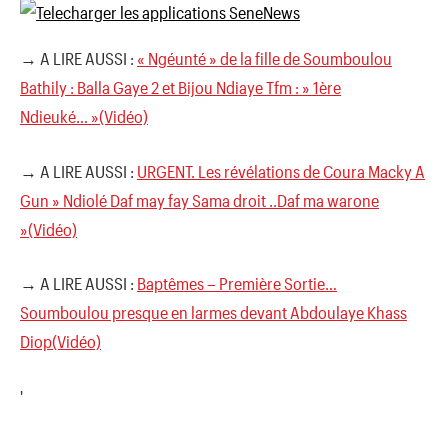
→ A LIRE AUSSI :
« Ngéunté » de la fille de Soumboulou
Bathily : Balla Gaye 2 et Bijou Ndiaye Tfm : » 1ère
Ndieuké… »(Vidéo)
→ A LIRE AUSSI :
URGENT. Les révélations de Coura Macky A
Gun » Ndiolé Daf may fay Sama droit ..Daf ma warone
»(Vidéo)
→ A LIRE AUSSI :
Baptêmes – Première Sortie…
Soumboulou presque en larmes devant Abdoulaye Khass
Diop(Vidéo)
'