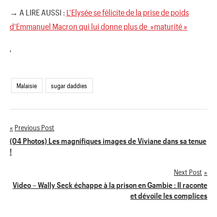
→ A LIRE AUSSI :
L’Elysée se félicite de la prise de poids
d’Emmanuel Macron qui lui donne plus de »maturité »
'
Malaisie
sugar daddies
Previous Post
Navigation
(04 Photos) Les magnifiques images de Viviane dans sa tenue
!
de
Next Post
l’article
Video – Wally Seck échappe à la prison en Gambie : Il raconte
et dévoile les complices