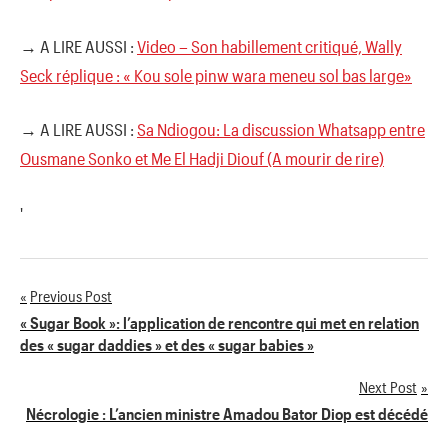
→ A LIRE AUSSI :
Video – Son habillement critiqué, Wally
Seck réplique : « Kou sole pinw wara meneu sol bas large»
→ A LIRE AUSSI :
Sa Ndiogou: La discussion Whatsapp entre
Ousmane Sonko et Me El Hadji Diouf (A mourir de rire)
'
Previous Post
Navigation
« Sugar Book »: l’application de rencontre qui met en relation
des « sugar daddies » et des « sugar babies »
de
Next Post
l’article
Nécrologie : L’ancien ministre Amadou Bator Diop est décédé