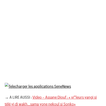
→ A LIRE AUSSI :
Video – Assane Diouf : « vi*leurs yangi si
télé yi di wakh…sama yone nekoul si Sonko»