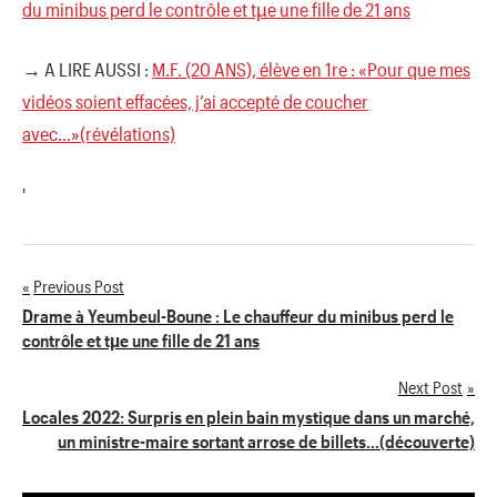
du minibus perd le contrôle et tµe une fille de 21 ans
→ A LIRE AUSSI :
M.F. (20 ANS), élève en 1re : «Pour que mes
vidéos soient effacées, j’ai accepté de coucher
avec…»(révélations)
'
Previous Post
Navigation
Drame à Yeumbeul-Boune : Le chauffeur du minibus perd le
contrôle et tµe une fille de 21 ans
de
Next Post
l’article
Locales 2022: Surpris en plein bain mystique dans un marché,
un ministre-maire sortant arrose de billets…(découverte)