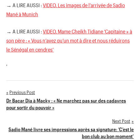
→ A LIRE AUSSI :
VIDEO. Les images de l’arrivée de Sadio
Mané à Munich
→ A LIRE AUSSI :
VIDEO. Mame Cheikh Tidiane ‘Capitaine » à
son père : « Vous n’avez qu’un mot à dire et nous réduirons
le Sénégal en cendres’
'
Previous Post
Navigation
Dr Bacar Dia à Macky : « Ne marchez pas sur des cadavres
pour sortir du pouvoir »
de
Next Post
l’article
Sadio Mané livre ses impressions après sa signature: ‘C’est le
bon club au bon moment’