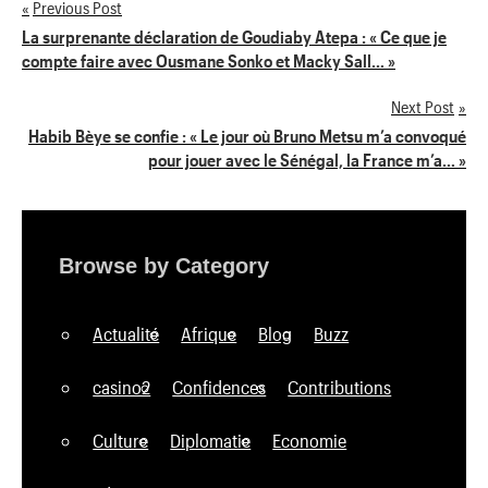
Previous Post
Navigation
La surprenante déclaration de Goudiaby Atepa : « Ce que je
compte faire avec Ousmane Sonko et Macky Sall… »
de
Next Post
l’article
Habib Bèye se confie : « Le jour où Bruno Metsu m’a convoqué
pour jouer avec le Sénégal, la France m’a… »
Browse by Category
Actualité
Afrique
Blog
Buzz
casino2
Confidences
Contributions
Culture
Diplomatie
Economie