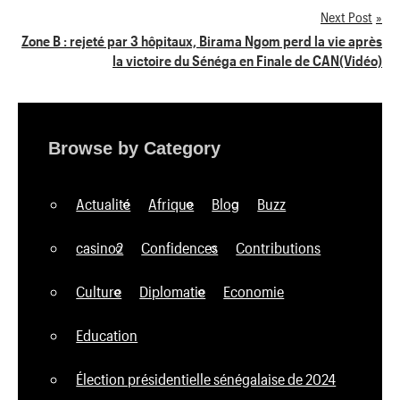
Next Post
l’article
Zone B : rejeté par 3 hôpitaux, Birama Ngom perd la vie après
la victoire du Sénéga en Finale de CAN(Vidéo)
Browse by Category
Actualité
Afrique
Blog
Buzz
casino2
Confidences
Contributions
Culture
Diplomatie
Economie
Education
Élection présidentielle sénégalaise de 2024