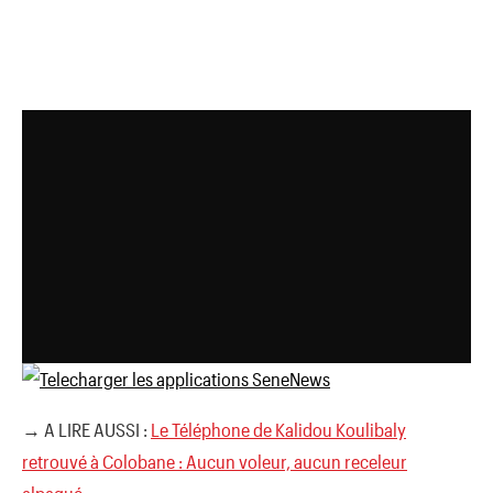
→ A LIRE AUSSI :
Le Téléphone de Kalidou Koulibaly
retrouvé à Colobane : Aucun voleur, aucun receleur
alpagué…