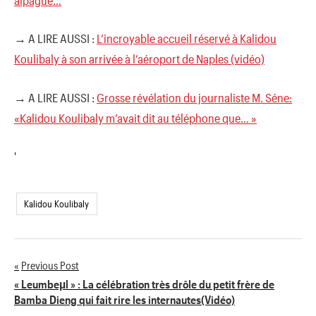
→ A LIRE AUSSI :
L’incroyable accueil réservé à Kalidou
Koulibaly à son arrivée à l’aéroport de Naples (vidéo)
→ A LIRE AUSSI :
Grosse révélation du journaliste M. Séne:
«Kalidou Koulibaly m’avait dit au téléphone que… »
'
Kalidou Koulibaly
Previous Post
Navigation
« Leumbeµl » : La célébration très drôle du petit frère de
Bamba Dieng qui fait rire les internautes(Vidéo)
de