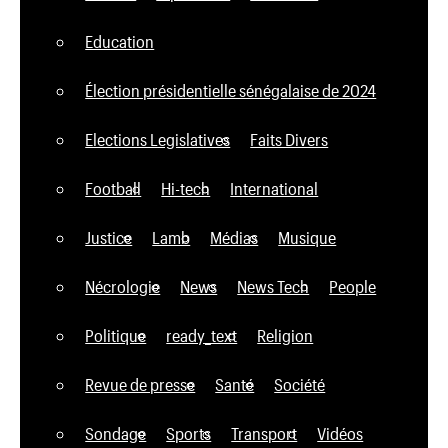
Education
Élection présidentielle sénégalaise de 2024
Elections Legislatives
Faits Divers
Football
Hi-tech
International
Justice
Lamb
Médias
Musique
Nécrologie
News
News Tech
People
Politique
ready_text
Religion
Revue de presse
Santé
Société
Sondage
Sports
Transport
Vidéos