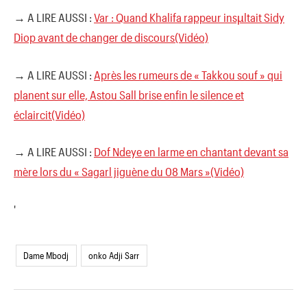
→ A LIRE AUSSI :
Var : Quand Khalifa rappeur insµltait Sidy
Diop avant de changer de discours(Vidéo)
→ A LIRE AUSSI :
Après les rumeurs de « Takkou souf » qui
planent sur elle, Astou Sall brise enfin le silence et
éclaircit(Vidéo)
→ A LIRE AUSSI :
Dof Ndeye en larme en chantant devant sa
mère lors du « Sagarl jiguène du 08 Mars »(Vidéo)
'
Dame Mbodj
onko Adji Sarr