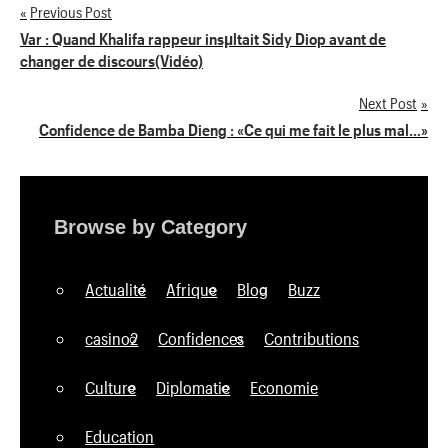
Previous Post
Navigation
Var : Quand Khalifa rappeur insµltait Sidy Diop avant de
changer de discours(Vidéo)
de
Next Post
l’article
Confidence de Bamba Dieng : «Ce qui me fait le plus mal…»
Browse by Category
Actualité
Afrique
Blog
Buzz
casino2
Confidences
Contributions
Culture
Diplomatie
Economie
Education