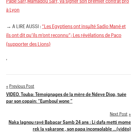
Pape Sarr,Mamadou Sarr, va signer son premier contrat pro
à Lyon
→ A LIRE AUSSI :
“Les Egyptiens ont insµlté Sadio Mané et
ils ont dit qu’ils m’ont reconnu”; Les révélations de Paco
(supporter des Lions)
'
Previous Post
Navigation
VIDEO. Touba: Témoignages de la mère de Ndeye Diop, tuée
par son copain: “Eumboul wone ”
de
Next Post
l’article
Naka lagnou rayé Babacar Samb 24 ans : Li dafa metti mome
rek la yakarone , son papa inconsolable …(vidéo)