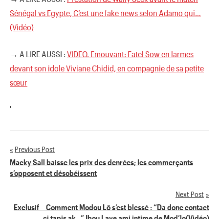
Sénégal vs Egypte, C’est une fake news selon Adamo qui…
(Vidéo)
→ A LIRE AUSSI :
VIDEO. Emouvant: Fatel Sow en larmes
devant son idole Viviane Chidid, en compagnie de sa petite
sœur
'
Previous Post
Navigation
Macky Sall baisse les prix des denrées; les commerçants
s’opposent et désobéissent
de
Next Post
l’article
Exclusif – Comment Modou Lô s’est blessé : “Da done contact
ci tapis ak…” Ibou Laye ami intime de Mod’lo(Vidéo)