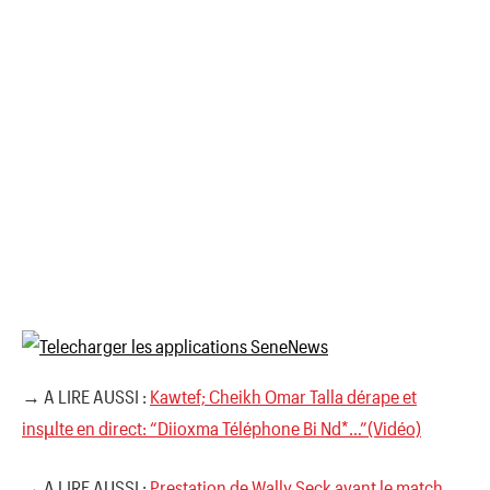
→ A LIRE AUSSI :
Kawtef; Cheikh Omar Talla dérape et
insµlte en direct: “Diioxma Téléphone Bi Nd*…”(Vidéo)
→ A LIRE AUSSI :
Prestation de Wally Seck avant le match