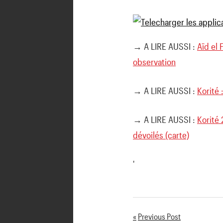
→ A LIRE AUSSI :
Aïd el 
observation
→ A LIRE AUSSI :
Korité 
→ A LIRE AUSSI :
Korité 
dévoilés (carte)
'
Previous Post