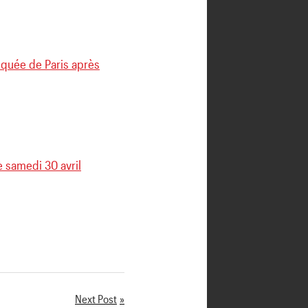
osquée de Paris après
e samedi 30 avril
Next Post