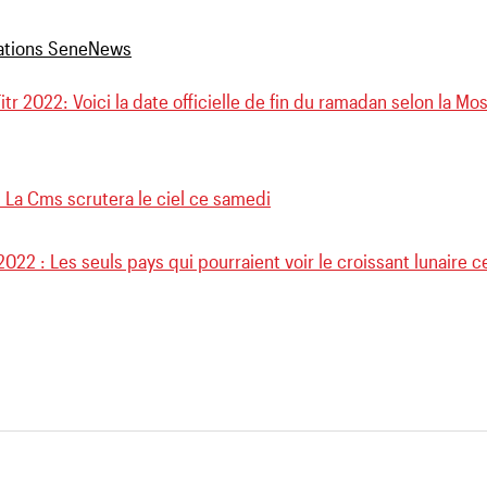
Fitr 2022: Voici la date officielle de fin du ramadan selon la M
: La Cms scrutera le ciel ce samedi
2022 : Les seuls pays qui pourraient voir le croissant lunaire c