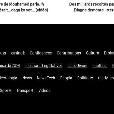
re de Mouhamed parle: ‘A
Des milliards récoltés p
 était…dagn ko sot…'(vidéo)
Diagne démonte litté
Buzz
casino2
Confidences
Contributions
Culture
Diplo
aise de 2024
Elections Legislatives
Faits Divers
Football
H
Nécrologie
News
News Tech
People
Politique
ready_te
Sports
Transport
Vidéos