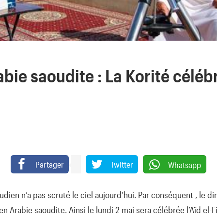
ie saoudite : La Korité céléb
Partager
Twitter
Whatsapp
ien n’a pas scruté le ciel aujourd’hui. Par conséquent , le di
n Arabie saoudite. Ainsi le lundi 2 mai sera célébrée l’Aïd el-