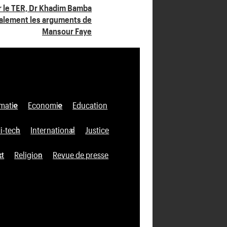
ar le TER, Dr Khadim Bamba
ralement les arguments de
Mansour Faye
matie
Economie
Education
i-tech
International
Justice
xt
Religion
Revue de presse