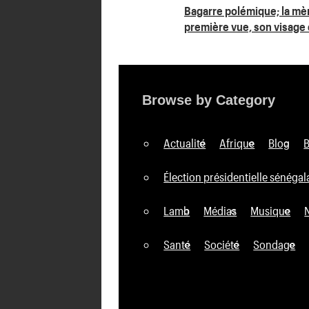
Navigation
Bagarre polémique; la mè
première vue, son visage
de
l’article
Browse by Category
Actualité
Afrique
Blog
Élection présidentielle sénégal
Lamb
Médias
Musique
Santé
Société
Sondage