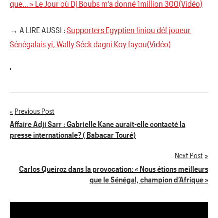
que… » Le Jour où Dj Boubs m’a donné 1million 300(Vidéo)
→ A LIRE AUSSI :
Supporters Egyptien liniou déf joueur
Sénégalais yi, Wally Séck dagni Koy fayou(Vidéo)
'
Previous Post
Navigation
Affaire Adji Sarr : Gabrielle Kane aurait-elle contacté la
presse internationale? ( Babacar Touré)
de
Next Post
l’article
Carlos Queiroz dans la provocation: « Nous étions meilleurs
que le Sénégal, champion d’Afrique »