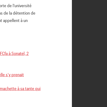
rte de l’université
ns de la détention de
t appellent à un
FCfa à Sonatel, 2
lle s’y prenait
machette à sa tante qui