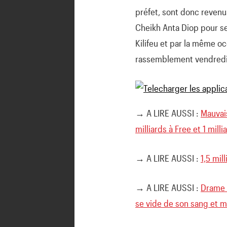
préfet, sont donc revenus
Cheikh Anta Diop pour se
Kilifeu et par la même o
rassemblement vendredi
→ A LIRE AUSSI :
Mauvais
milliards à Free et 1 mill
→ A LIRE AUSSI :
1,5 mil
→ A LIRE AUSSI :
Drame 
se vide de son sang et m