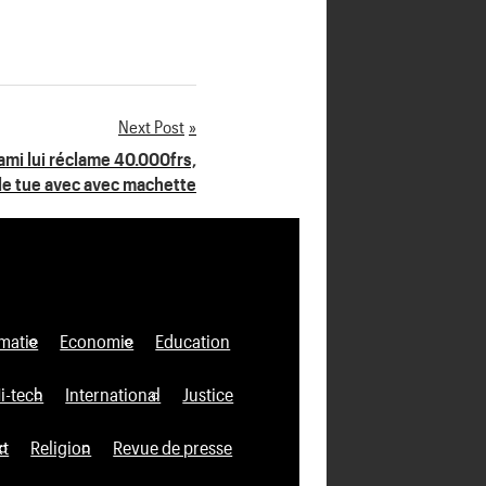
Next Post
ami lui réclame 40.000frs,
l le tue avec avec machette
matie
Economie
Education
i-tech
International
Justice
xt
Religion
Revue de presse