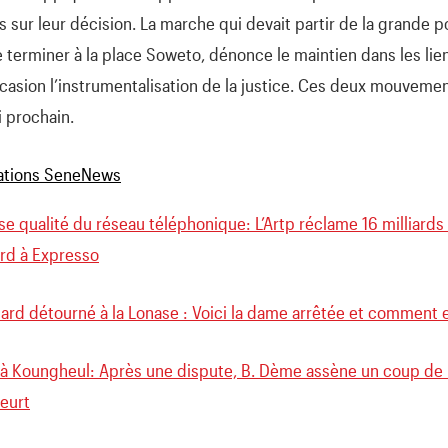
 sur leur décision. La marche qui devait partir de la grande po
 terminer à la place Soweto, dénonce le maintien dans les lie
ccasion l’instrumentalisation de la justice. Ces deux mouvemen
 prochain.
e qualité du réseau téléphonique: L’Artp réclame 16 milliards 
iard à Expresso
liard détourné à la Lonase : Voici la dame arrêtée et comment e
à Koungheul: Après une dispute, B. Dème assène un coup de 
eurt