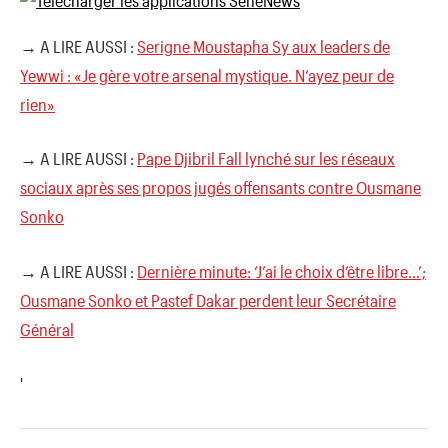
→ A LIRE AUSSI :
Serigne Moustapha Sy aux leaders de
Yewwi : «Je gère votre arsenal mystique. N’ayez peur de
rien»
→ A LIRE AUSSI :
Pape Djibril Fall lynché sur les réseaux
sociaux après ses propos jugés offensants contre Ousmane
Sonko
→ A LIRE AUSSI :
Dernière minute: ‘J’ai le choix d’être libre…’;
Ousmane Sonko et Pastef Dakar perdent leur Secrétaire
Général
'