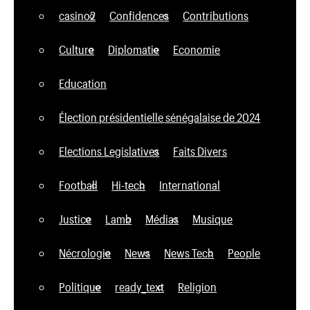
casino2
Confidences
Contributions
Culture
Diplomatie
Economie
Education
Élection présidentielle sénégalaise de 2024
Elections Legislatives
Faits Divers
Football
Hi-tech
International
Justice
Lamb
Médias
Musique
Nécrologie
News
News Tech
People
Politique
ready_text
Religion