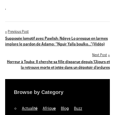
'
Previous Post
Navigation
Supposée lomotif avec Pawlish: Ndeye Lo presque en larmes
implore le pardon de Adamo: “Nguir Yalla boulko…”(Vidéo)
de
Next Post
l’article
Horreur à Touba: Il cherche sa fille disparue depuis 13jours et
la retrouve morte et jetée dans un dépotoir d’ordures
Browse by Category
Actualité
Afrique
Blog
Buzz