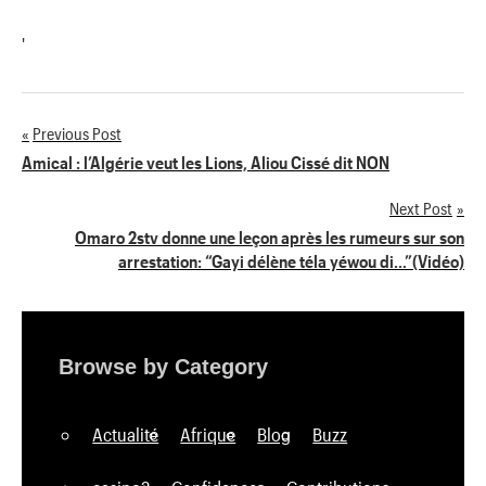
'
Previous Post
Navigation
Amical : l’Algérie veut les Lions, Aliou Cissé dit NON
de
Next Post
Omaro 2stv donne une leçon après les rumeurs sur son
l’article
arrestation: “Gayi délène téla yéwou di…”(Vidéo)
Browse by Category
Actualité
Afrique
Blog
Buzz