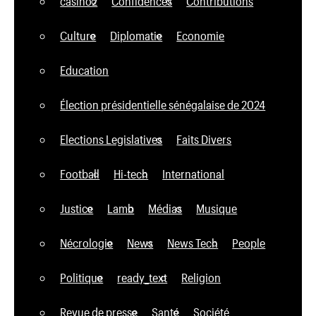
casino2
Confidences
Contributions
Culture
Diplomatie
Economie
Education
Élection présidentielle sénégalaise de 2024
Elections Legislatives
Faits Divers
Football
Hi-tech
International
Justice
Lamb
Médias
Musique
Nécrologie
News
News Tech
People
Politique
ready_text
Religion
Revue de presse
Santé
Société