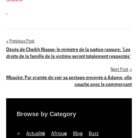
'
Previous Post
Navigation
Décès de Cheikh Niasse: le ministre de la justice rassure: ‘Les
droits de la famille de la victime seront totalement respectés’
de
Next Post
l’article
Mbacké: Par crainte de voir sa sextape envoyée à Adamo, elle
couche avec le commerçant
Browse by Category
Actualité
Afrique
Blog
Buzz