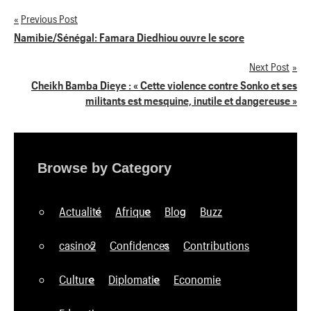
Previous Post
Navigation
Namibie/Sénégal: Famara Diedhiou ouvre le score
de
Next Post
Cheikh Bamba Dieye : « Cette violence contre Sonko et ses
l’article
militants est mesquine, inutile et dangereuse »
Browse by Category
Actualité
Afrique
Blog
Buzz
casino2
Confidences
Contributions
Culture
Diplomatie
Economie