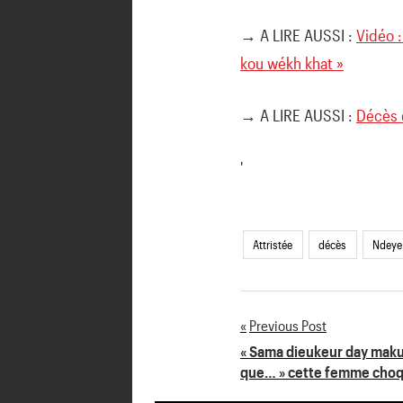
→ A LIRE AUSSI :
Vidéo 
kou wékh khat »
→ A LIRE AUSSI :
Décès d
'
Attristée
décès
Ndeye
Previous Post
Navigation
« Sama dieukeur day maku
que… » cette femme choqu
de