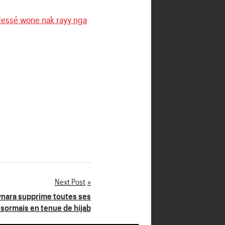
 dessé wone nak rayy nga
Next Post
ynara supprime toutes ses
ésormais en tenue de hijab