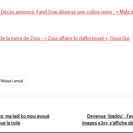
: Décès annoncé, Fatel Sow déverse une colère noire : « Mala
e la mère de Zoss : « Zoss affaire bi dafko teuyé », Gouy Gui
 Ndiaye Lamsal
p, ma ladj ko mou avoué
Devenue ‘ibadou’ : Fa
e la toile
images s3xy, s’affiche d