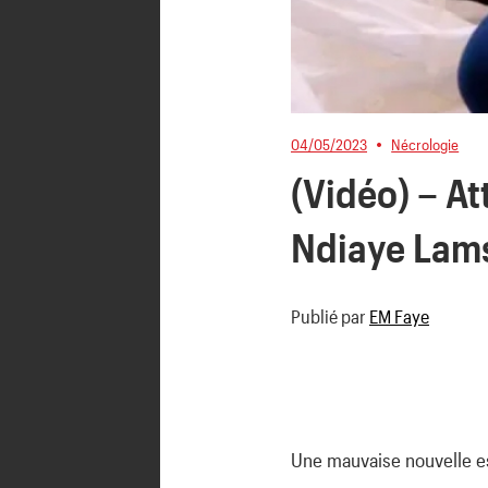
04/05/2023
Nécrologie
(Vidéo) – At
Ndiaye Lams
Publié par
EM Faye
Une mauvaise nouvelle est