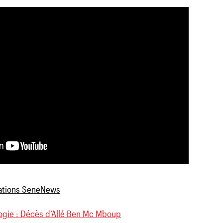
ogie : Décès d’Allé Ben Mc Mboup