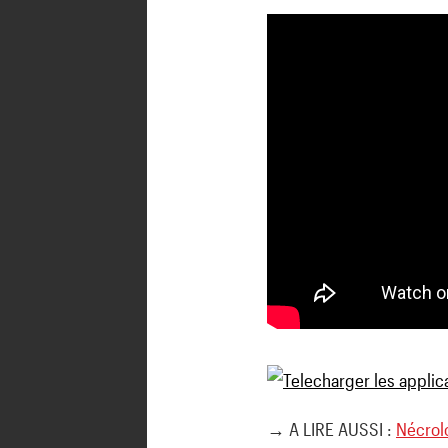
→ A LIRE AUSSI :
Nécrol