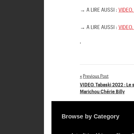
→ A LIRE AUSSI :
VIDEO.
→ A LIRE AUSSI :
VIDEO.
'
Previous Post
Navigation
VIDEO. Tabaski 2022 : Le 
Marichou Chérie Billy
de
l’article
Browse by Category