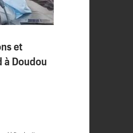
ons et
d à Doudou