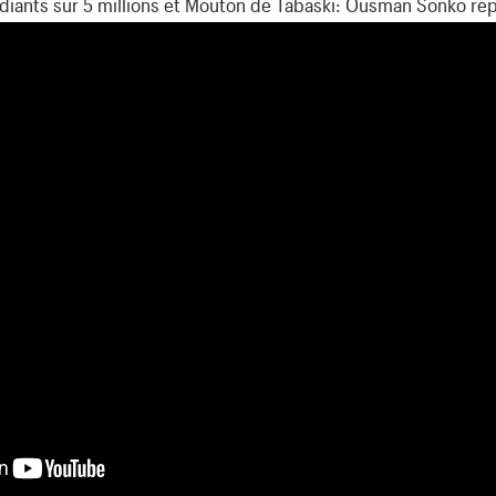
diants sur 5 millions et Mouton de Tabaski: Ousman Sonko r