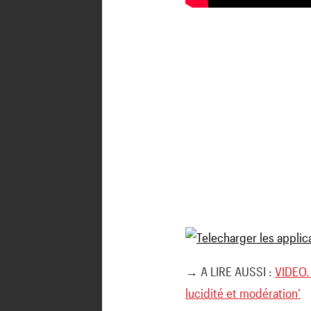
→ A LIRE AUSSI :
VIDEO. 
lucidité et modération’