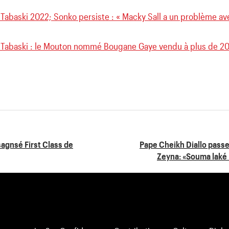
 Tabaski 2022; Sonko persiste : « Macky Sall a un problème a
 Tabaski : le Mouton nommé Bougane Gaye vendu à plus de 20 
sagnsé First Class de
Pape Cheikh Diallo passe 
Zeyna: «Souma laké 