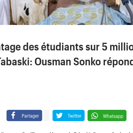
age des étudiants sur 5 milli
Tabaski: Ousman Sonko répon
Partager
Twitter
Whatsapp