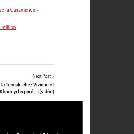
vec la Casamance »
million
Next Post
la Tabaski chez Viviane et
Khour yi ba paré…»(vidéo)