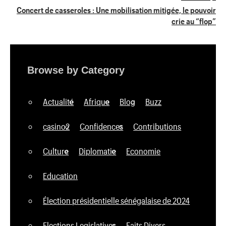
l’article
Concert de casseroles : Une mobilisation mitigée, le pouvoir
crie au “flop”
Browse by Category
Actualité
Afrique
Blog
Buzz
casino2
Confidences
Contributions
Culture
Diplomatie
Economie
Education
Élection présidentielle sénégalaise de 2024
Elections Legislatives
Faits Divers