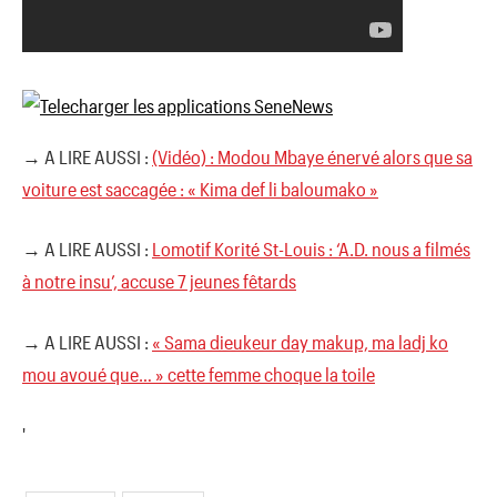
→ A LIRE AUSSI :
(Vidéo) : Modou Mbaye énervé alors que sa
voiture est saccagée : « Kima def li baloumako »
→ A LIRE AUSSI :
Lomotif Korité St-Louis : ‘A.D. nous a filmés
à notre insu’, accuse 7 jeunes fêtards
→ A LIRE AUSSI :
« Sama dieukeur day makup, ma ladj ko
mou avoué que… » cette femme choque la toile
'