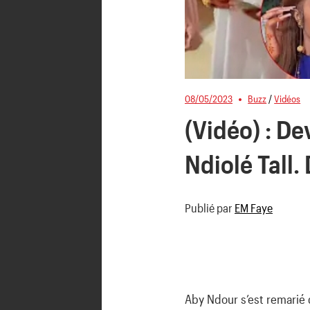
08/05/2023
Buzz
/
Vidéos
(Vidéo) : De
Ndiolé Tall.
Publié par
EM Faye
Aby Ndour s’est remarié