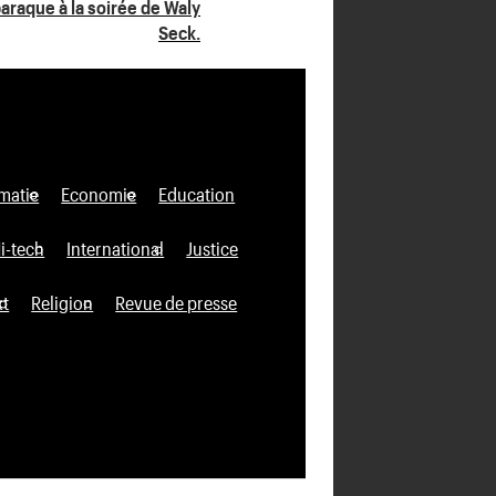
araque à la soirée de Waly
Seck.
matie
Economie
Education
i-tech
International
Justice
xt
Religion
Revue de presse