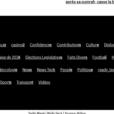
après sa oumrah, casse la b
Buzz
casino2
Confidences
Contributions
Culture
Diplo
aise de 2024
Elections Legislatives
Faits Divers
Football
H
Nécrologie
News
News Tech
People
Politique
ready_te
Sports
Transport
Vidéos
Sadio Mané | Wally Seck | Youssou Ndour