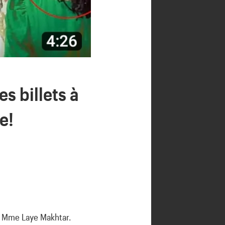
s billets à
e!
e Mme Laye Makhtar.