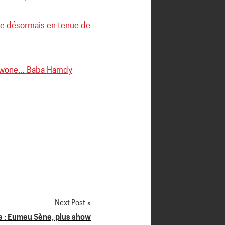
che désormais en tenue de
oul wone… Baba Hamdy
Next Post
se : Eumeu Sène, plus show