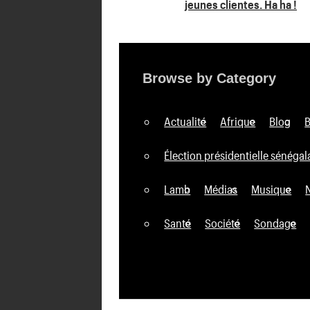
jeunes clientes. Ha ha !
de
l’article
Browse by Category
Actualité
Afrique
Blog
Élection présidentielle sénégal
Lamb
Médias
Musique
Santé
Société
Sondage