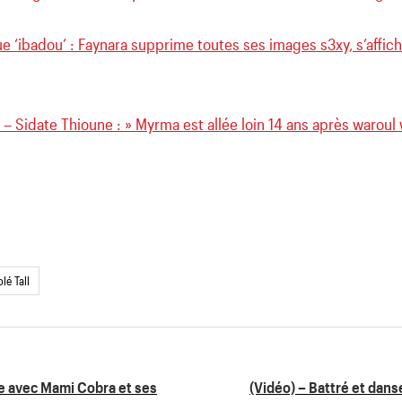
e ‘ibadou’ : Faynara supprime toutes ses images s3xy, s’affi
) – Sidate Thioune : » Myrma est allée loin 14 ans après war
lé Tall
ie avec Mami Cobra et ses
(Vidéo) – Battré et dan