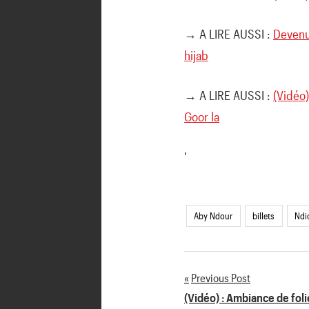
→ A LIRE AUSSI :
Devenu
hijab
→ A LIRE AUSSI :
(Vidéo
Goor la
'
Aby Ndour
billets
Ndio
Previous Post
Navigation
(Vidéo) : Ambiance de fol