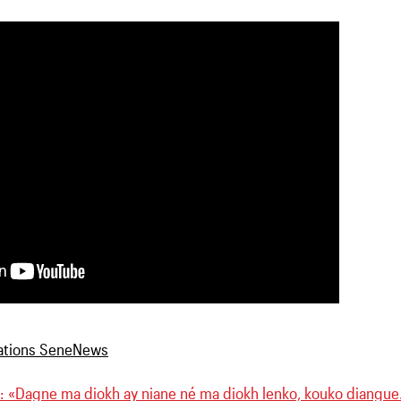
): «Dagne ma diokh ay niane né ma diokh lenko, kouko diangu