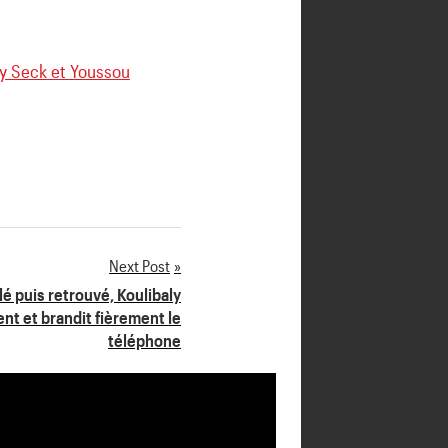
ly Seck et Youssou
Next Post
é puis retrouvé, Koulibaly
t et brandit fièrement le
téléphone