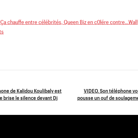
 Ça chauffe entre célébrités, Queen Biz en c0lére contre…Wal
ts
one de Kalidou Koulibaly est
VIDEO. Son téléphone vol
e brise le silence devant Dj
pousse un ouf de soulagemen