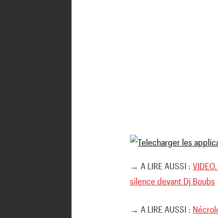
→ A LIRE AUSSI :
VIDEO. 
silence devant Dj Boubs
→ A LIRE AUSSI :
Nécrolo