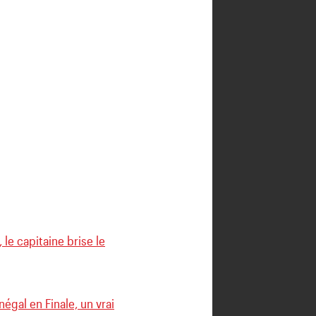
le capitaine brise le
négal en Finale, un vrai