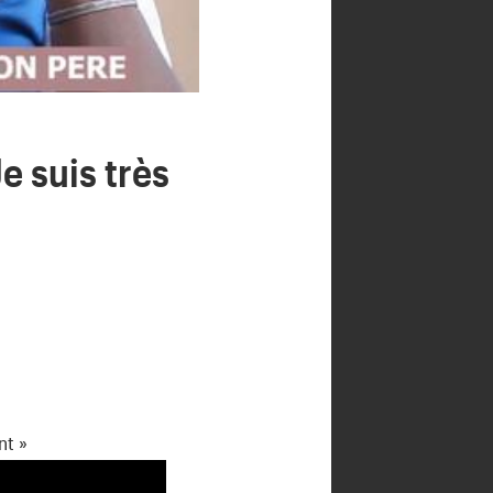
e suis très
nt »