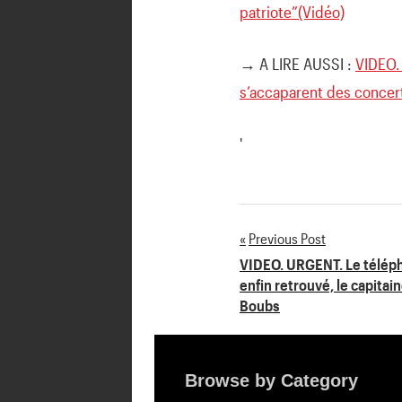
patriote”(Vidéo)
→ A LIRE AUSSI :
VIDEO.
s’accaparent des concer
'
Previous Post
Navigation
VIDEO. URGENT. Le téléph
enfin retrouvé, le capitain
de
Boubs
l’article
Browse by Category