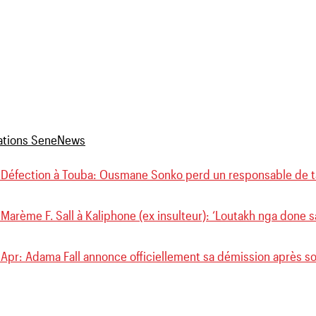
 Défection à Touba: Ousmane Sonko perd un responsable de ta
Marème F. Sall à Kaliphone (ex insulteur): ‘Loutakh nga done 
Apr: Adama Fall annonce officiellement sa démission après son