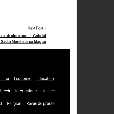
Next Post
le club alors que…’; Gabriel
 Sadio Mané sur sa blague
matie
Economie
Education
i-tech
International
Justice
xt
Religion
Revue de presse