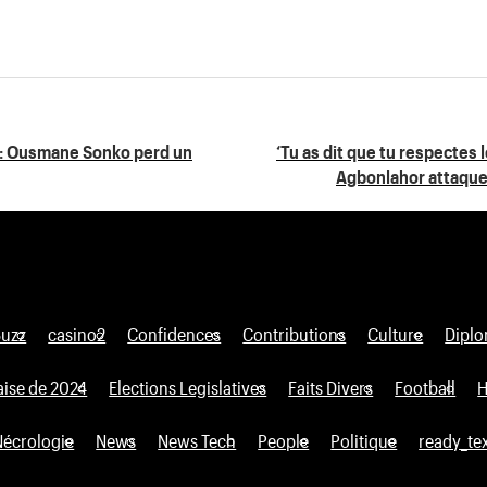
a: Ousmane Sonko perd un
‘Tu as dit que tu respectes 
Agbonlahor attaque
Buzz
casino2
Confidences
Contributions
Culture
Diplo
aise de 2024
Elections Legislatives
Faits Divers
Football
H
Nécrologie
News
News Tech
People
Politique
ready_te