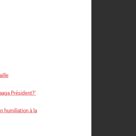
ille
saaga Président?’
 humiliation à la