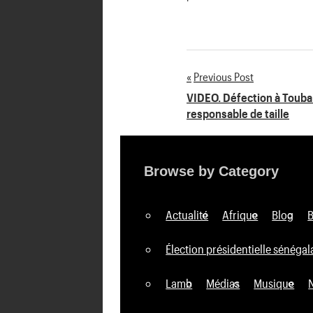
'
Previous Post
Navigation
VIDEO. Défection à Toub
responsable de taille
de
l’article
Browse by Category
Actualité
Afrique
Blog
Élection présidentielle sénégal
Lamb
Médias
Musique