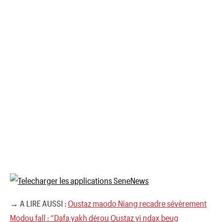
→ A LIRE AUSSI :
Oustaz maodo Niang recadre sévèrement
Modou fall : “Dafa yakh dérou Oustaz yi ndax beug