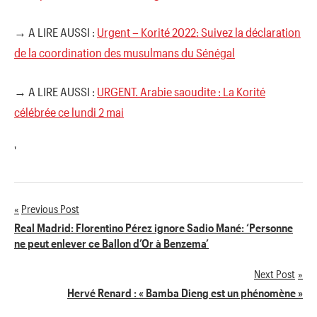
→ A LIRE AUSSI :
Urgent – Korité 2022: Suivez la déclaration
de la coordination des musulmans du Sénégal
→ A LIRE AUSSI :
URGENT. Arabie saoudite : La Korité
célébrée ce lundi 2 mai
'
Previous Post
Navigation
Real Madrid: Florentino Pérez ignore Sadio Mané: ‘Personne
ne peut enlever ce Ballon d’Or à Benzema’
de
Next Post
l’article
Hervé Renard : « Bamba Dieng est un phénomène »