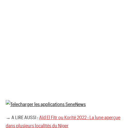
→ A LIRE AUSSI :
Aïd El Fitr ou Korité 2022 : La lune aperçue
dans plusieurs localités du Niger