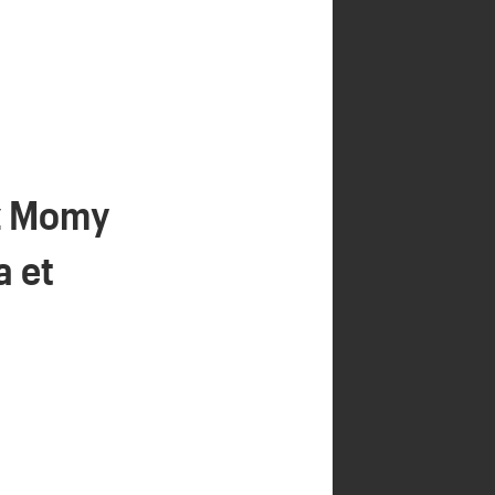
ez Momy
a et