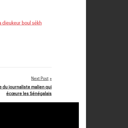
 dieukeur boul sékh
Next Post
 du journaliste malien qui
écœure les Sénégalais