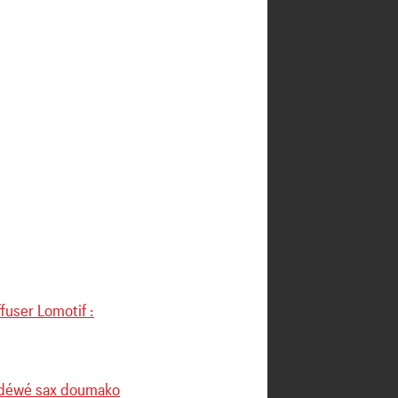
fuser Lomotif :
u déwé sax doumako