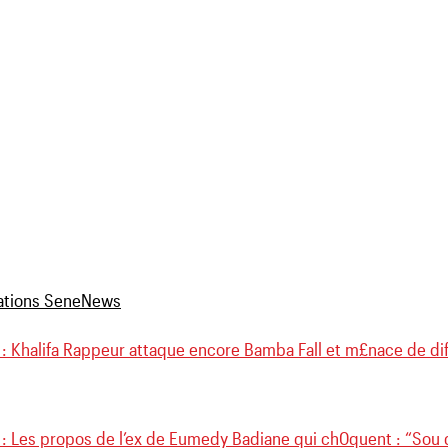
: Khalifa Rappeur attaque encore Bamba Fall et m£nace de dif
 : Les propos de l’ex de Eumedy Badiane qui ch0quent : “So