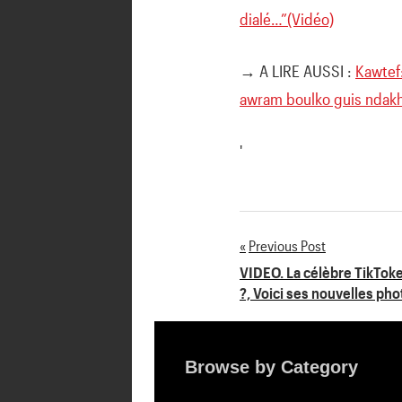
dialé…”(Vidéo)
→ A LIRE AUSSI :
Kawtef
awram boulko guis ndak
'
Previous Post
Navigation
VIDEO. La célèbre TikToke
?, Voici ses nouvelles ph
de
l’article
Browse by Category