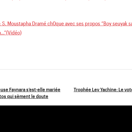
: S. Moustapha Dramé ch0que avec ses propos “Boy seuyak sa
h…”(Vidéo)
use Faynara s’est-elle mariée
Trophée Lev Yachine: Le vote
otos qui sèment le doute