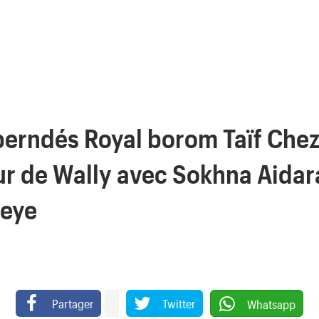
berndés Royal borom Taïf Ch
ur de Wally avec Sokhna Aidar
eye
Partager
Twitter
Whatsapp