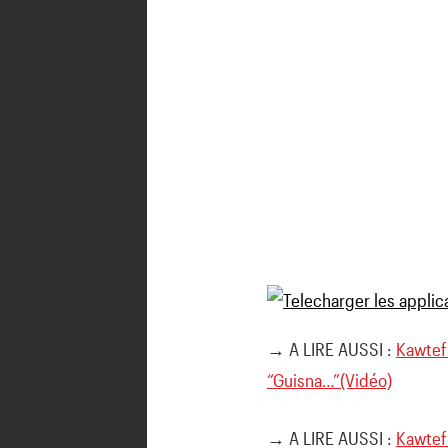
→ A LIRE AUSSI :
Kawtef 
“Guisna…”(Vidéo)
→ A LIRE AUSSI :
Kawtef