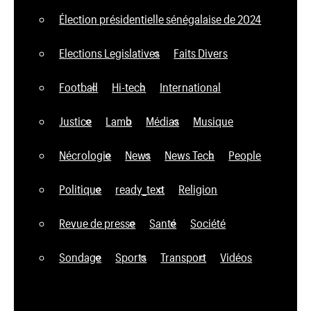
Élection présidentielle sénégalaise de 2024
Elections Legislatives
Faits Divers
Football
Hi-tech
International
Justice
Lamb
Médias
Musique
Nécrologie
News
News Tech
People
Politique
ready_text
Religion
Revue de presse
Santé
Société
Sondage
Sports
Transport
Vidéos