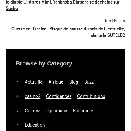
le diable…’ :Après Mimi, Yankhoba Diattara se déchaîne sur
de
Sonko
l’article
Next Post
Guerre en Ukraine : Risque de hausse du prix de l’lectricité,
alerte le SUTELEC
Browse by Category
Actualité
Afrique
Blog
Buzz
casino2
Confidences
Contributions
Culture
Diplomatie
Economie
Education