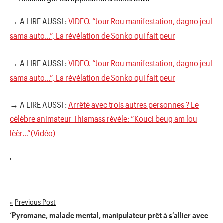
→ A LIRE AUSSI :
VIDEO. “Jour Rou manifestation, dagno jeul
sama auto…”, La révélation de Sonko qui fait peur
→ A LIRE AUSSI :
VIDEO. “Jour Rou manifestation, dagno jeul
sama auto…”, La révélation de Sonko qui fait peur
→ A LIRE AUSSI :
Arrêté avec trois autres personnes ? Le
célèbre animateur Thiamass révèle: “Kouci beug am lou
lèèr…”(Vidéo)
'
Previous Post
Navigation
‘Pyromane, malade mental, manipulateur prêt à s’allier avec