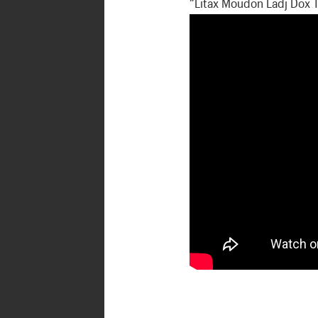
“Litax Moudon Ladj Dox T