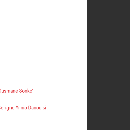
e Ousmane Sonko’
erigne Yi nio Danou si