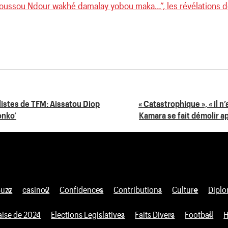
Youssou Ndour wakhé damalay yobou maka…”, les révélations 
listes de TFM: Aissatou Diop
« Catastrophique », « il n
onko’
Kamara se fait démolir ap
Buzz
casino2
Confidences
Contributions
Culture
Diplo
aise de 2024
Elections Legislatives
Faits Divers
Football
H