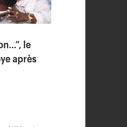
on…”, le
oye après