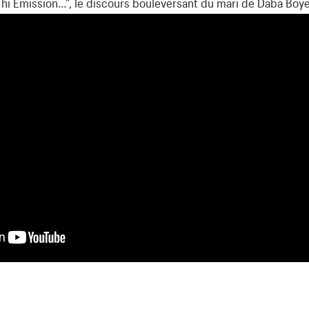
hi Emission…”, le discours bouleversant du mari de Daba Boye