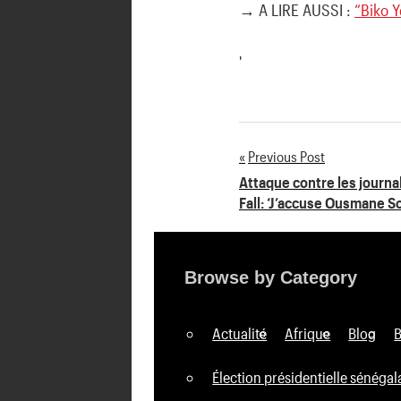
→ A LIRE AUSSI :
“Biko 
'
Previous Post
Navigation
Attaque contre les journa
Fall: ‘J’accuse Ousmane S
de
l’article
Browse by Category
Actualité
Afrique
Blog
Élection présidentielle sénégal