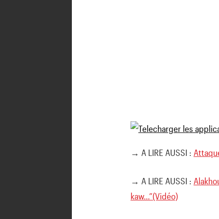
→ A LIRE AUSSI :
Attaque
→ A LIRE AUSSI :
Alakhou
kaw…”(Vidéo)