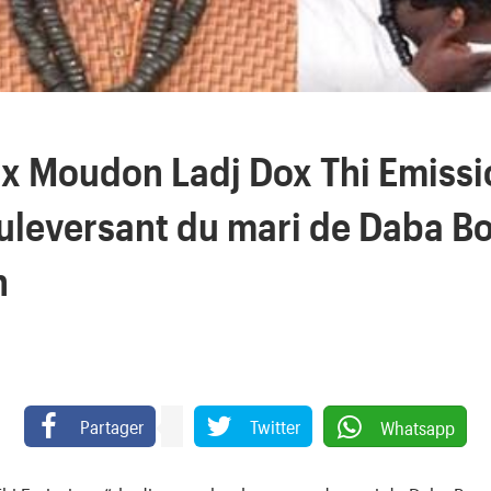
ax Moudon Ladj Dox Thi Emissi
uleversant du mari de Daba B
n
Partager
Twitter
Whatsapp