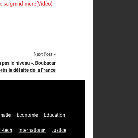
de sa grand-mère(Vidéo)
Next Post
’a pas le niveau », Boubacar
rès la défaite de la France
matie
Economie
Education
i-tech
International
Justice