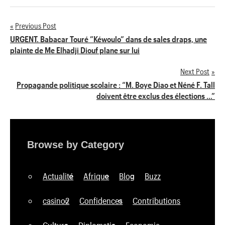
Previous Post
Navigation
URGENT. Babacar Touré ”Kéwoulo” dans de sales draps, une
plainte de Me Elhadji Diouf plane sur lui
de
Next Post
l’article
Propagande politique scolaire : “M. Boye Diao et Néné F. Tall
doivent être exclus des élections …”
Browse by Category
Actualité
Afrique
Blog
Buzz
casino2
Confidences
Contributions