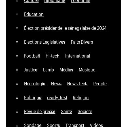
Culture
Diplomatie
Economie
Education
Élection présidentielle sénégalaise de 2024
Elections Legislatives
Faits Divers
Football
Hi-tech
International
Justice
Lamb
Médias
Musique
Nécrologie
News
News Tech
People
Politique
ready_text
Religion
Revue de presse
Santé
Société
Sondage
Sports
Transport
Vidéos