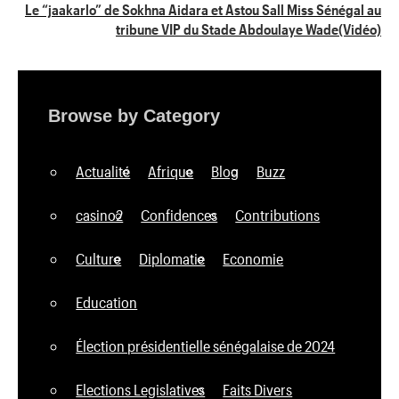
Le “jaakarlo” de Sokhna Aidara et Astou Sall Miss Sénégal au
tribune VIP du Stade Abdoulaye Wade(Vidéo)
Browse by Category
Actualité
Afrique
Blog
Buzz
casino2
Confidences
Contributions
Culture
Diplomatie
Economie
Education
Élection présidentielle sénégalaise de 2024
Elections Legislatives
Faits Divers