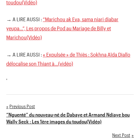
toudou(Vidéo)
→ A LIRE AUSSI :
“Marichou ak Eva, sama niari diabar
yeupa…”, Les propos de Pod au Mariage de Billy et
Marichou(Vidéo)
→ A LIRE AUSSI :
« Expulsée » de Thiès : Sokhna Aïda Diallo
délocalise son Thiant à…(vidéo)
'
Previous Post
Navigation
“Nguenté” du nouveau-né de Dabaye et Armand Ndiaye bou
Wally Seck : Les 1ère images du toudou(Vidéo)
de
Next Post
l’article