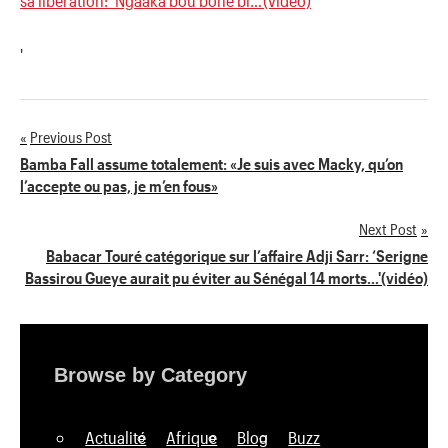
'
Previous Post
Navigation
Bamba Fall assume totalement: «Je suis avec Macky, qu’on
l’accepte ou pas, je m’en fous»
de
Next Post
l’article
Babacar Touré catégorique sur l’affaire Adji Sarr: ‘Serigne
Bassirou Gueye aurait pu éviter au Sénégal 14 morts…'(vidéo)
Browse by Category
Actualité
Afrique
Blog
Buzz