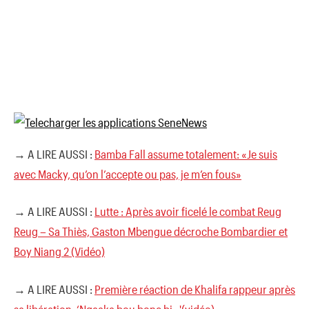
→ A LIRE AUSSI :
Bamba Fall assume totalement: «Je suis
avec Macky, qu’on l’accepte ou pas, je m’en fous»
→ A LIRE AUSSI :
Lutte : Après avoir ficelé le combat Reug
Reug – Sa Thiès, Gaston Mbengue décroche Bombardier et
Boy Niang 2 (Vidéo)
→ A LIRE AUSSI :
Première réaction de Khalifa rappeur après
sa libération: ‘Ngaaka bou bone bi…'(vidéo)