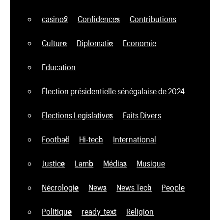
casino2
Confidences
Contributions
Culture
Diplomatie
Economie
Education
Élection présidentielle sénégalaise de 2024
Elections Legislatives
Faits Divers
Football
Hi-tech
International
Justice
Lamb
Médias
Musique
Nécrologie
News
News Tech
People
Politique
ready_text
Religion