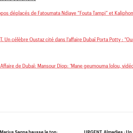
opos déplacés de Fatoumata Ndiaye “Fouta Tampi” et Kalipho
. Un célèbre Oustaz cité dans l’affaire Dubaï Porta Potty : “
 Affaire de Dubaï: Mansour Diop: ‘Mane geumouma lolou, vidéo
Marius Sagna hausse le ton:
URGENT. Almadies : Un a