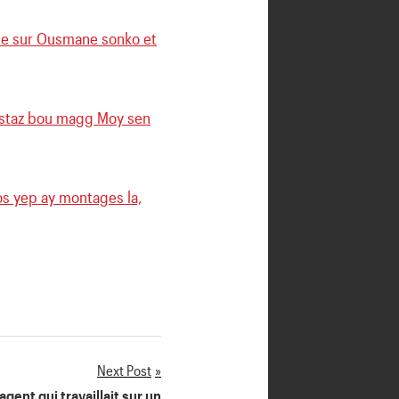
ne sur Ousmane sonko et
Oustaz bou magg Moy sen
s yep ay montages la,
Next Post
gent qui travaillait sur un