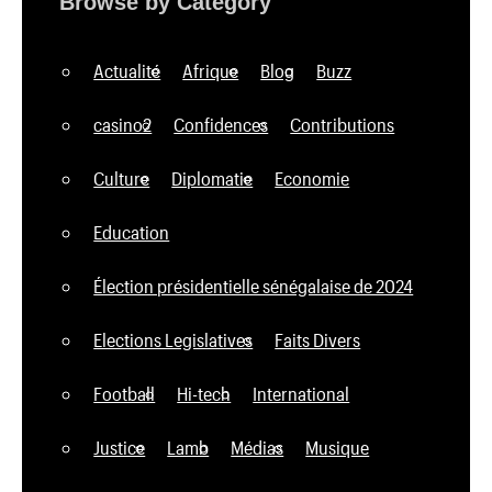
Browse by Category
Actualité
Afrique
Blog
Buzz
casino2
Confidences
Contributions
Culture
Diplomatie
Economie
Education
Élection présidentielle sénégalaise de 2024
Elections Legislatives
Faits Divers
Football
Hi-tech
International
Justice
Lamb
Médias
Musique