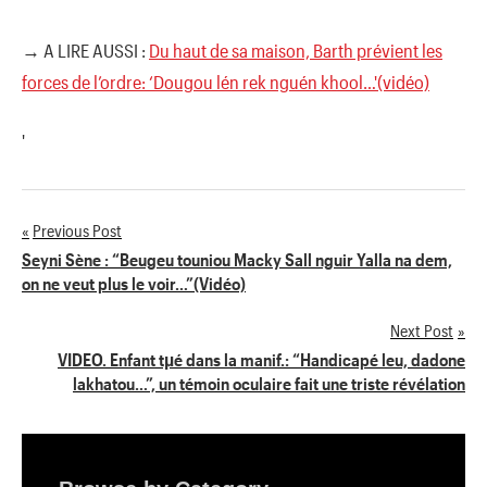
→ A LIRE AUSSI :
Du haut de sa maison, Barth prévient les
forces de l’ordre: ‘Dougou lén rek nguén khool…'(vidéo)
'
Previous Post
Navigation
Seyni Sène : “Beugeu touniou Macky Sall nguir Yalla na dem,
on ne veut plus le voir…”(Vidéo)
de
Next Post
l’article
VIDEO. Enfant tµé dans la manif.: “Handicapé leu, dadone
lakhatou…”, un témoin oculaire fait une triste révélation