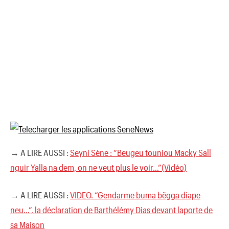
→ A LIRE AUSSI :
Seyni Sène : “Beugeu touniou Macky Sall
nguir Yalla na dem, on ne veut plus le voir…”(Vidéo)
→ A LIRE AUSSI :
VIDEO. “Gendarme buma bëgga diape
neu…”, la déclaration de Barthélémy Dias devant laporte de
sa Maison