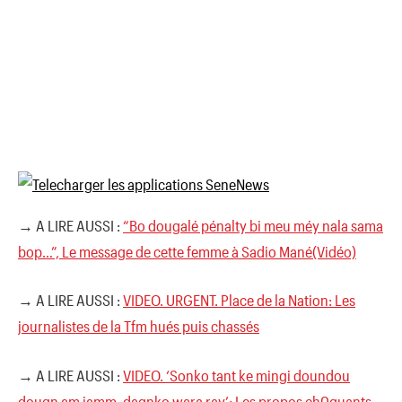
→ A LIRE AUSSI :
“Bo dougalé pénalty bi meu méy nala sama
bop…”, Le message de cette femme à Sadio Mané(Vidéo)
→ A LIRE AUSSI :
VIDEO. URGENT. Place de la Nation: Les
journalistes de la Tfm hués puis chassés
→ A LIRE AUSSI :
VIDEO. ‘Sonko tant ke mingi doundou
dougn am jamm, dagnko wara ray’; Les propos ch0quants