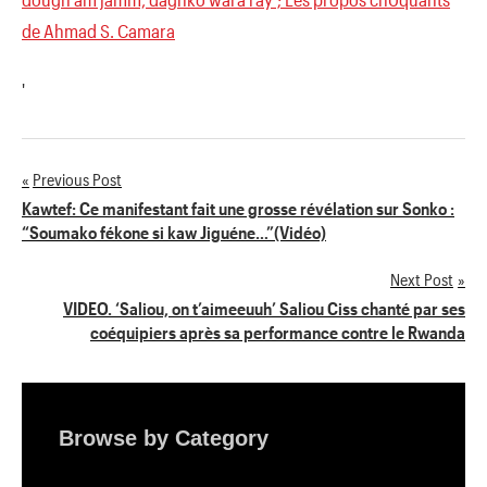
de Ahmad S. Camara
'
Previous Post
Navigation
Kawtef: Ce manifestant fait une grosse révélation sur Sonko :
“Soumako fékone si kaw Jiguéne…”(Vidéo)
de
Next Post
l’article
VIDEO. ‘Saliou, on t’aimeeuuh’ Saliou Ciss chanté par ses
coéquipiers après sa performance contre le Rwanda
Browse by Category