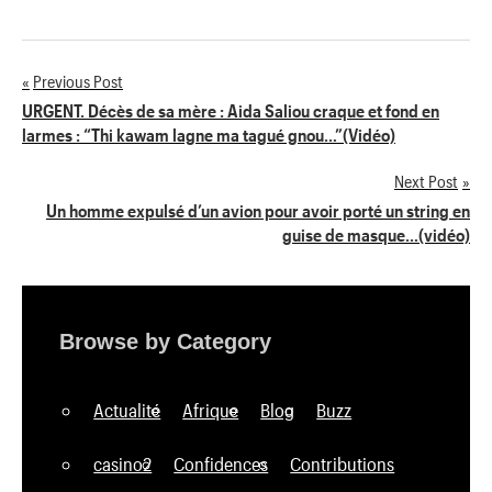
Previous Post
Navigation
URGENT. Décès de sa mère : Aida Saliou craque et fond en
larmes : “Thi kawam lagne ma tagué gnou…”(Vidéo)
de
Next Post
l’article
Un homme expulsé d’un avion pour avoir porté un string en
guise de masque…(vidéo)
Browse by Category
Actualité
Afrique
Blog
Buzz
casino2
Confidences
Contributions