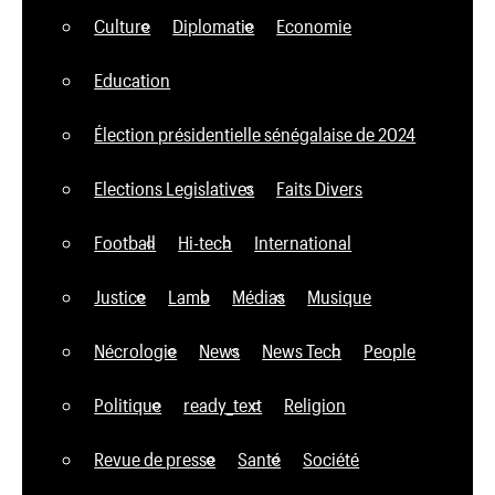
Culture
Diplomatie
Economie
Education
Élection présidentielle sénégalaise de 2024
Elections Legislatives
Faits Divers
Football
Hi-tech
International
Justice
Lamb
Médias
Musique
Nécrologie
News
News Tech
People
Politique
ready_text
Religion
Revue de presse
Santé
Société