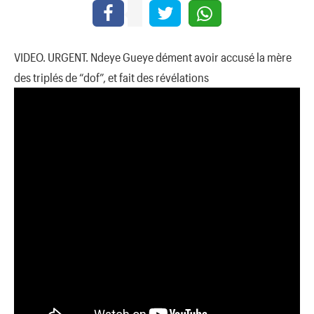
VIDEO. URGENT. Ndeye Gueye dément avoir accusé la mère
des triplés de “dof”, et fait des révélations