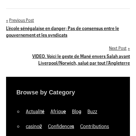
Previous Post
Navigation
L’école sénégalaise en danger; Pas de consensus entre le
gouvernement et les syndicats
de
Next Post
l’article
VIDEO. Voici le geste de Mané envers Salah avant
Liverpool/Norwich, salué par tout l’Angleterre
Browse by Category
Actualité
Afrique
Blog
Buzz
casino2
Confidences
Contributions