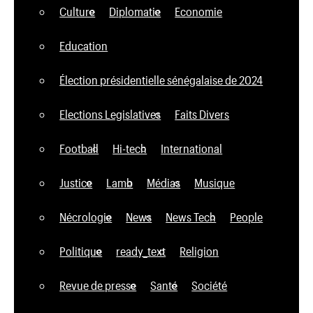
Culture
Diplomatie
Economie
Education
Élection présidentielle sénégalaise de 2024
Elections Legislatives
Faits Divers
Football
Hi-tech
International
Justice
Lamb
Médias
Musique
Nécrologie
News
News Tech
People
Politique
ready_text
Religion
Revue de presse
Santé
Société