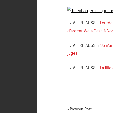
→ A LIRE AUSSI :
Lourde 
d’argent Wafa Cash à Nor
→ A LIRE AUSSI :
“Je n’a
juges
→ A LIRE AUSSI :
La fill
'
Previous Post