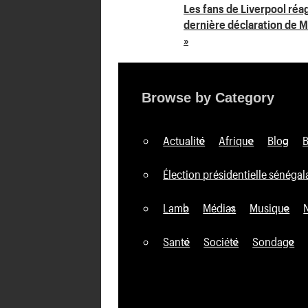
Navigation
Les fans de Liverpool réa
dernière déclaration de Mo
de
»
l’article
Browse by Category
Actualité
Afrique
Blog
Élection présidentielle sénégal
Lamb
Médias
Musique
Santé
Société
Sondage