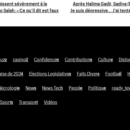
gissent sévèrement à la
Après Halima Gadji, Sadiya (
 Salah: « Ce qu’il dit est faux
Je suis dépressive… J’ai tent
Buzz
casino2
Confidences
Contributions
Culture
Diplo
aise de 2024
Elections Legislatives
Faits Divers
Football
H
Nécrologie
News
News Tech
People
Politique
ready_te
Sports
Transport
Vidéos