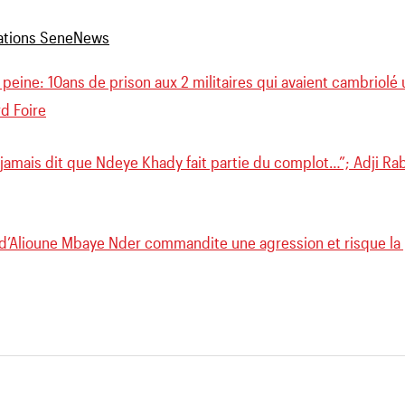
peine: 10ans de prison aux 2 militaires qui avaient cambriolé 
d Foire
i jamais dit que Ndeye Khady fait partie du complot…”; Adji Ra
e d’Alioune Mbaye Nder commandite une agression et risque la