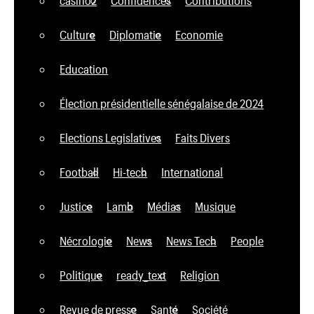
casino2
Confidences
Contributions
Culture
Diplomatie
Economie
Education
Élection présidentielle sénégalaise de 2024
Elections Legislatives
Faits Divers
Football
Hi-tech
International
Justice
Lamb
Médias
Musique
Nécrologie
News
News Tech
People
Politique
ready_text
Religion
Revue de presse
Santé
Société