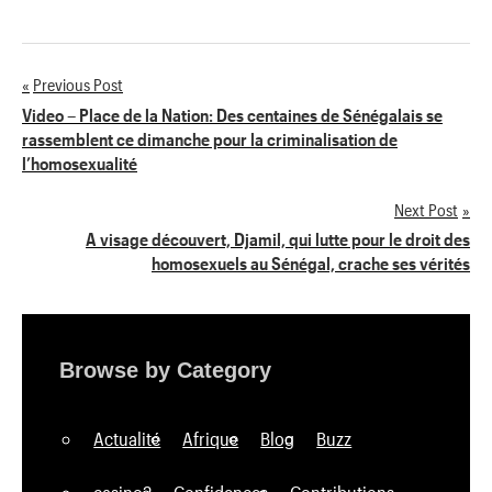
Previous Post
Navigation
Video – Place de la Nation: Des centaines de Sénégalais se
rassemblent ce dimanche pour la criminalisation de
de
l’homosexualité
l’article
Next Post
A visage découvert, Djamil, qui lutte pour le droit des
homosexuels au Sénégal, crache ses vérités
Browse by Category
Actualité
Afrique
Blog
Buzz