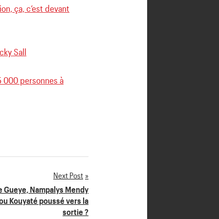
ion, ça, c’est devant
cky Sall
 5 000 personnes à
Next Post
e Gueye, Nampalys Mendy
hou Kouyaté poussé vers la
sortie ?