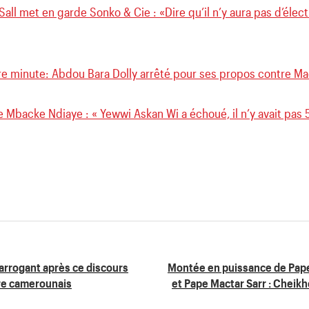
all met en garde Sonko & Cie : «Dire qu’il n’y aura pas d’élect
re minute: Abdou Bara Dolly arrêté pour ses propos contre Ma
 Mbacke Ndiaye : « Yewwi Askan Wi a échoué, il n’y avait pas
arrogant après ce discours
Montée en puissance de Pap
ire camerounais
et Pape Mactar Sarr : Cheik