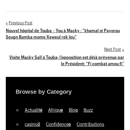
Previous Post
Navigation
Nouvel hôpital de Touba – You à Macky : “khamal ni Payorou
Seugn Bamba mome Xeweul rek leu”
de
Next Post
l’article
Visite Macky Sall à Touba; l’opposition est déjà prévenue par
le Président: “Fi combat amou fi”
Browse by Category
Actualité
Afrique
Blog
Buzz
casino2
Confidences
Contributions