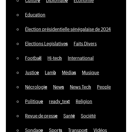
Education
Élection présidentielle sénégalaise de 2024
Elections Legislatives
Faits Divers
Football
Hi-tech
International
Justice
Lamb
Médias
Musique
Nécrologie
News
News Tech
People
Politique
ready_text
Religion
Revue de presse
Santé
Société
Sondage
Sports
Transport
Vidéos