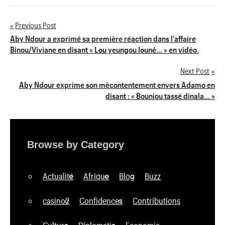
Previous Post
Navigation
Aby Ndour a exprimé sa première réaction dans l’affaire
Binou/Viviane en disant « Lou yeungou louné… » en vidéo.
de
Next Post
l’article
Aby Ndour exprime son mécontentement envers Adamo en
disant : « Bouniou tassé dinala… »
Browse by Category
Actualité
Afrique
Blog
Buzz
casino2
Confidences
Contributions
Culture
Diplomatie
Economie