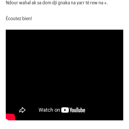
Ndour wahal ak sa dom dji gnaka na yarr té rew na ».
Écoutez bien!