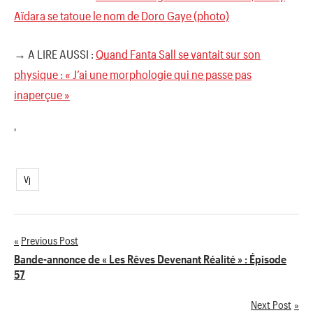
Aïdara se tatoue le nom de Doro Gaye (photo)
→ A LIRE AUSSI :
Quand Fanta Sall se vantait sur son
physique : « J’ai une morphologie qui ne passe pas
inaperçue »
'
Vj
Previous Post
Navigation
Bande-annonce de « Les Rêves Devenant Réalité » : Épisode
57
de
Next Post
l’article