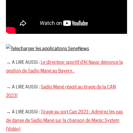
→ A LIRE AUSSI :
Le directeur sportif d’Al Nassr dénonce la
gestion de Sadio Mané au Bayern .
→ A LIRE AUSSI :
Sadio Mané réagit au tirage de la CAN
2023!
→ A LIRE AUSSI :
Tirage au sort Can 2023 : Admirez les pas
de danse de Sadio Mané sur la chanson de Magic System
(Vidéo)