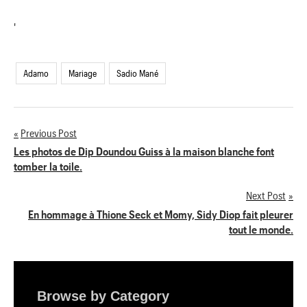
'
Adamo
Mariage
Sadio Mané
Previous Post
Navigation
Les photos de Dip Doundou Guiss à la maison blanche font
tomber la toile.
de
Next Post
l’article
En hommage à Thione Seck et Momy, Sidy Diop fait pleurer
tout le monde.
Browse by Category