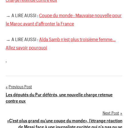
→ A LIRE AUSSI :
Coupe du monde : Mauvaise nouvelle pour
le Maroc avant d’affronter la France
→ A LIRE AUSSI :
Aïda Samb n’est plus troisième femme…
Allez savoir pourquoi
'
Previous Post
Navigation
Les députés du Pur déférés, une nouvelle charge retenue
contre eux
de
Next Post
l’article
«C’est plus grand qu’une coupe du monde», l’étrange réaction
de Messi face à une journaliste excitée qui n’a pas pu se