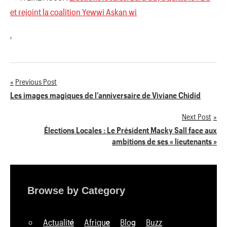
et rejoint la coalition Yewwi Askan wi
'
Previous Post
Navigation
Les images magiques de l’anniversaire de Viviane Chidid
de
Next Post
Élections Locales : Le Président Macky Sall face aux
l’article
ambitions de ses « lieutenants »
Browse by Category
Actualité
Afrique
Blog
Buzz