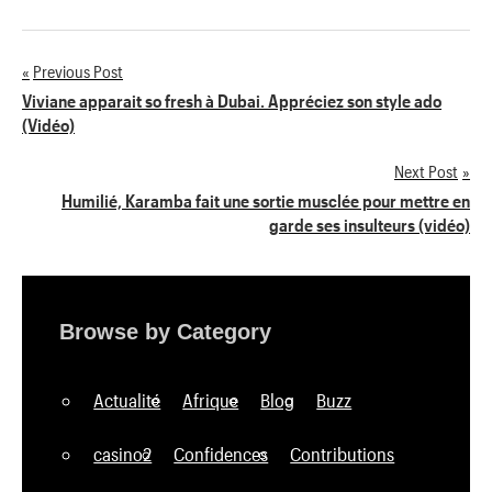
Previous Post
Navigation
Viviane apparait so fresh à Dubai. Appréciez son style ado
(Vidéo)
de
Next Post
l’article
Humilié, Karamba fait une sortie musclée pour mettre en
garde ses insulteurs (vidéo)
Browse by Category
Actualité
Afrique
Blog
Buzz
casino2
Confidences
Contributions