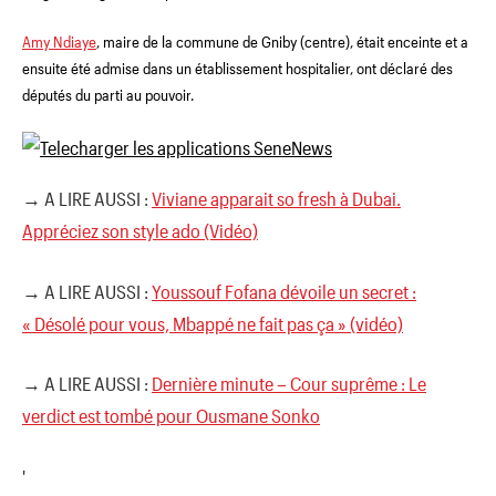
Amy Ndiaye
, maire de la commune de Gniby (centre), était enceinte et a
ensuite été admise dans un établissement hospitalier, ont déclaré des
députés du parti au pouvoir.
→ A LIRE AUSSI :
Viviane apparait so fresh à Dubai.
Appréciez son style ado (Vidéo)
→ A LIRE AUSSI :
Youssouf Fofana dévoile un secret :
« Désolé pour vous, Mbappé ne fait pas ça » (vidéo)
→ A LIRE AUSSI :
Dernière minute – Cour suprême : Le
verdict est tombé pour Ousmane Sonko
'